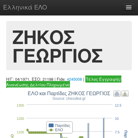
Ελληνικά ΕΛΟ
Περί
ΖΗΚΟΣ
ΓΕΩΡΓΙΟΣ
chesstu.be @ discord
Login
Η/Γ: 04/1971, ΕΣΟ: 21198 | Fide:
4245008
|
Τέλος Εγγραφής/
Ανανέωσης Δελτίου Πληρωμένο
ΕΛΟ και Παρτίδες ΖΗΚΟΣ ΓΕΩΡΓΙΟΣ
Source: chessfed.gr
1300
12.5
1200
10
Παρτίδες
ΕΛΟ
1100
7.5