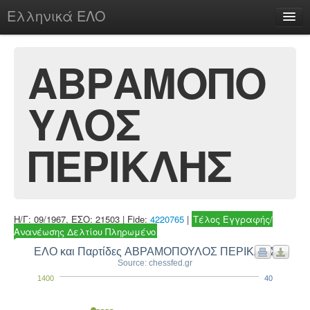
Ελληνικά ΕΛΟ
Περί
ΑΒΡΑΜΟΠΟ
ΥΛΟΣ
chesstu.be @ discord
Login
ΠΕΡΙΚΛΗΣ
Η/Γ: 09/1967, ΕΣΟ: 21503 | Fide:
4220765
|
Τέλος Εγγραφής/
Ανανέωσης Δελτίου Πληρωμένο
ΕΛΟ και Παρτίδες ΑΒΡΑΜΟΠΟΥΛΟΣ ΠΕΡΙΚΛΗΣ
Source: chessfed.gr
1400
40