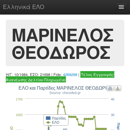
Ελληνικά ΕΛΟ
Περί
ΜΑΡΙΝΕΛΟΣ
ΘΕΟΔΩΡΟΣ
chesstu.be @ discord
Login
Η/Γ: 10/1984, ΕΣΟ: 21698 | Fide:
4269268
|
Τέλος Εγγραφής/
Ανανέωσης Δελτίου Πληρωμένο
ΕΛΟ και Παρτίδες ΜΑΡΙΝΕΛΟΣ ΘΕΟΔΩΡΟΣ
Source: chessfed.gr
1700
40
1600
30
Παρτίδες
ΕΛΟ