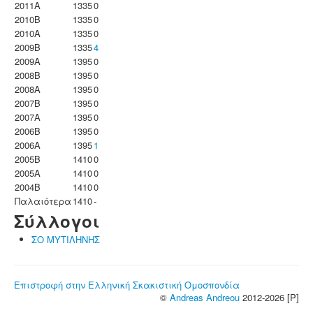
2011A
1335
0
2010B
1335
0
2010A
1335
0
2009B
1335
4
2009A
1395
0
2008B
1395
0
2008A
1395
0
2007B
1395
0
2007A
1395
0
2006B
1395
0
2006A
1395
1
2005B
1410
0
2005A
1410
0
2004B
1410
0
Παλαιότερα
1410
-
Σύλλογοι
ΣΟ ΜΥΤΙΛΗΝΗΣ
Επιστροφή στην Ελληνική Σκακιστική Ομοσπονδία
©
Andreas Andreou
2012-2026 [P]