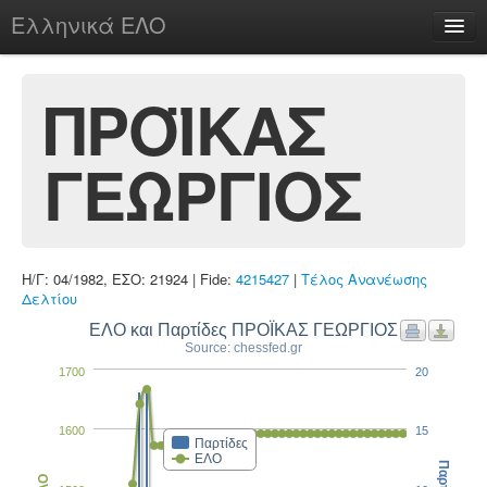
Ελληνικά ΕΛΟ
Περί
ΠΡΟΪΚΑΣ
ΓΕΩΡΓΙΟΣ
chesstu.be @ discord
Login
Η/Γ: 04/1982, ΕΣΟ: 21924 | Fide:
4215427
|
Τέλος Ανανέωσης
Δελτίου
ΕΛΟ και Παρτίδες ΠΡΟΪΚΑΣ ΓΕΩΡΓΙΟΣ
Source: chessfed.gr
1700
20
1600
15
Παρτίδες
ΕΛΟ