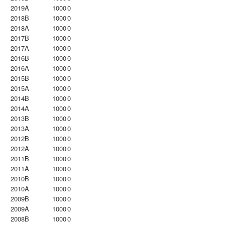
2019A
1000
0
2018B
1000
0
2018A
1000
0
2017B
1000
0
2017A
1000
0
2016B
1000
0
2016A
1000
0
2015B
1000
0
2015A
1000
0
2014B
1000
0
2014A
1000
0
2013B
1000
0
2013A
1000
0
2012B
1000
0
2012A
1000
0
2011B
1000
0
2011A
1000
0
2010B
1000
0
2010A
1000
0
2009B
1000
0
2009A
1000
0
2008B
1000
0