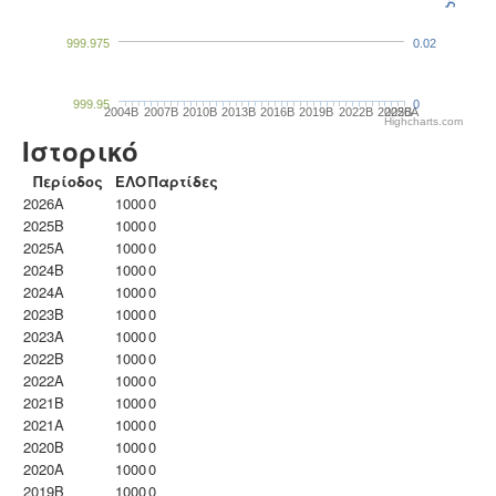
999.975
0.02
999.95
0
2004B
2007B
2010B
2013B
2016B
2019B
2022B
2025B
2026A
Highcharts.com
Ιστορικό
Περίοδος
ΕΛΟ
Παρτίδες
2026A
1000
0
2025B
1000
0
2025A
1000
0
2024B
1000
0
2024A
1000
0
2023B
1000
0
2023Α
1000
0
2022B
1000
0
2022A
1000
0
2021B
1000
0
2021A
1000
0
2020B
1000
0
2020A
1000
0
2019B
1000
0