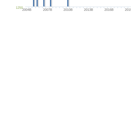
1250
2004B
2007B
2010B
2013B
2016B
201