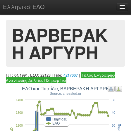
Ελληνικά ΕΛΟ
Περί
ΒΑΡΒΕΡΑΚ
Η ΑΡΓΥΡΗ
chesstu.be @ discord
Login
Η/Γ: 04/1991, ΕΣΟ: 22123 | Fide:
4217667
|
Τέλος Εγγραφής/
Ανανέωσης Δελτίου Πληρωμένο
ΕΛΟ και Παρτίδες ΒΑΡΒΕΡΑΚΗ ΑΡΓΥΡΗ
Source: chessfed.gr
1400
50
1300
40
Παρτίδες
ΕΛΟ
1200
30