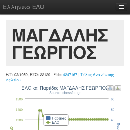
Ελληνικά ΕΛΟ
Περί
ΜΑΓΔΑΛΗΣ
ΓΕΩΡΓΙΟΣ
chesstu.be @ discord
Login
Η/Γ: 03/1950, ΕΣΟ: 22129 | Fide:
4247167
|
Τέλος Ανανέωσης
Δελτίου
ΕΛΟ και Παρτίδες ΜΑΓΔΑΛΗΣ ΓΕΩΡΓΙΟΣ
Source: chessfed.gr
1500
60
1400
50
Παρτίδες
1300
40
ΕΛΟ