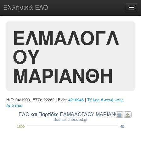
Ελληνικά ΕΛΟ
Περί
ΕΛΜΑΛΟΓΛ
ΟΥ
chesstu.be @ discord
Login
ΜΑΡΙΑΝΘΗ
Η/Γ: 04/1990, ΕΣΟ: 22262 | Fide:
4216946
|
Τέλος Ανανέωσης
Δελτίου
ΕΛΟ και Παρτίδες ΕΛΜΑΛΟΓΛΟΥ ΜΑΡΙΑΝΘΗ
Source: chessfed.gr
1800
40