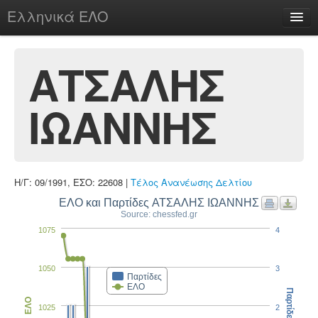
Ελληνικά ΕΛΟ
Περί
ΑΤΣΑΛΗΣ
ΙΩΑΝΝΗΣ
chesstu.be @ discord
Login
Η/Γ: 09/1991, ΕΣΟ: 22608 |
Τέλος Ανανέωσης Δελτίου
ΕΛΟ και Παρτίδες ΑΤΣΑΛΗΣ ΙΩΑΝΝΗΣ
Source: chessfed.gr
1075
4
1050
3
Παρτίδες
ΕΛΟ
Παρτίδες
ΕΛΟ
1025
2