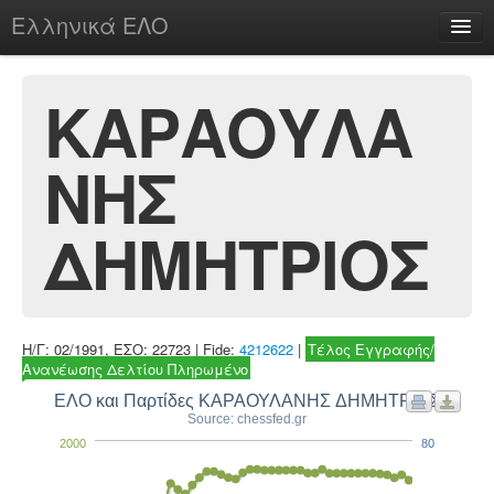
Ελληνικά ΕΛΟ
Περί
ΚΑΡΑΟΥΛΑ
ΝΗΣ
chesstu.be @ discord
Login
ΔΗΜΗΤΡΙΟΣ
Η/Γ: 02/1991, ΕΣΟ: 22723 | Fide:
4212622
|
Τέλος Εγγραφής/
Ανανέωσης Δελτίου Πληρωμένο
ΕΛΟ και Παρτίδες ΚΑΡΑΟΥΛΑΝΗΣ ΔΗΜΗΤΡΙΟΣ
Source: chessfed.gr
2000
80