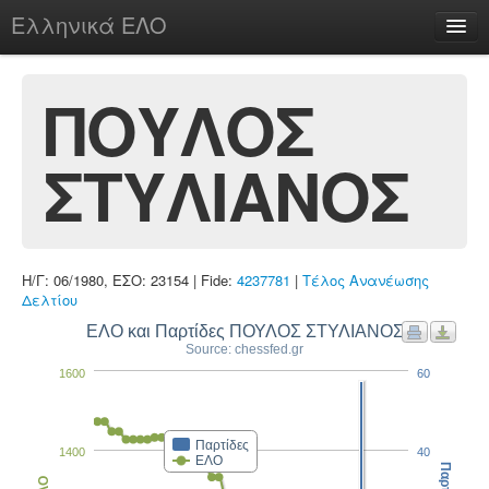
Ελληνικά ΕΛΟ
Περί
ΠΟΥΛΟΣ
ΣΤΥΛΙΑΝΟΣ
chesstu.be @ discord
Login
Η/Γ: 06/1980, ΕΣΟ: 23154 | Fide:
4237781
|
Τέλος Ανανέωσης
Δελτίου
ΕΛΟ και Παρτίδες ΠΟΥΛΟΣ ΣΤΥΛΙΑΝΟΣ
Source: chessfed.gr
1600
60
Παρτίδες
1400
40
ΕΛΟ