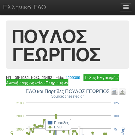
Ελληνικά ΕΛΟ
Περί
ΠΟΥΛΟΣ
ΓΕΩΡΓΙΟΣ
chesstu.be @ discord
Login
Η/Γ: 05/1982, ΕΣΟ: 23452 | Fide:
4209389
|
Τέλος Εγγραφής/
Ανανέωσης Δελτίου Πληρωμένο
ΕΛΟ και Παρτίδες ΠΟΥΛΟΣ ΓΕΩΡΓΙΟΣ
Source: chessfed.gr
2100
125
2000
100
Παρτίδες
ΕΛΟ
1900
75