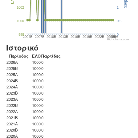
Παρτίδες
ΕΛΟ
1002
1
1000
0.5
998
0
2004B
2007B
2010B
2013B
2016B
2019B
2022B
2025B
2026A
Highcharts.com
Ιστορικό
Περίοδος
ΕΛΟ
Παρτίδες
2026A
1000
0
2025B
1000
0
2025A
1000
0
2024B
1000
0
2024A
1000
0
2023B
1000
0
2023Α
1000
0
2022B
1000
0
2022A
1000
0
2021B
1000
0
2021A
1000
0
2020B
1000
0
2020A
1000
0