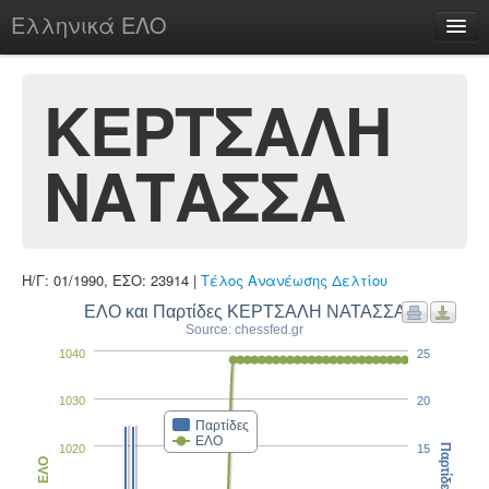
Ελληνικά ΕΛΟ
Περί
ΚΕΡΤΣΑΛΗ
ΝΑΤΑΣΣΑ
chesstu.be @ discord
Login
Η/Γ: 01/1990, ΕΣΟ: 23914 |
Τέλος Ανανέωσης Δελτίου
ΕΛΟ και Παρτίδες ΚΕΡΤΣΑΛΗ ΝΑΤΑΣΣΑ
Source: chessfed.gr
1040
25
1030
20
Παρτίδες
ΕΛΟ
1020
15
Παρτίδες
ΕΛΟ