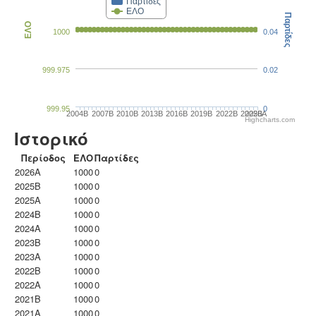
Παρτίδες
ΕΛΟ
Παρτίδες
ΕΛΟ
1000
0.04
999.975
0.02
999.95
0
2004B
2007B
2010B
2013B
2016B
2019B
2022B
2025B
2026A
Highcharts.com
Ιστορικό
Περίοδος
ΕΛΟ
Παρτίδες
2026A
1000
0
2025B
1000
0
2025A
1000
0
2024B
1000
0
2024A
1000
0
2023B
1000
0
2023Α
1000
0
2022B
1000
0
2022A
1000
0
2021B
1000
0
2021A
1000
0