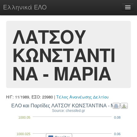
Ελληνικά ΕΛΟ
Περί
ΛΑΤΣΟΥ
ΚΩΝΣΤΑΝΤΙ
chesstu.be @ discord
Login
ΝΑ - ΜΑΡΙΑ
Η/Γ: 11/1989, ΕΣΟ: 23980 |
Τέλος Ανανέωσης Δελτίου
ΕΛΟ και Παρτίδες ΛΑΤΣΟΥ ΚΩΝΣΤΑΝΤΙΝΑ - ΜΑΡΙΑ
Source: chessfed.gr
1000.05
0.08
1000.025
0.06