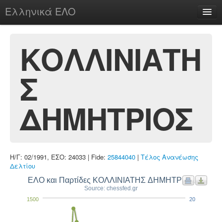
Ελληνικά ΕΛΟ
Περί
ΚΟΛΛΙΝΙΑΤΗ
Σ
chesstu.be @ discord
Login
ΔΗΜΗΤΡΙΟΣ
Η/Γ: 02/1991, ΕΣΟ: 24033 | Fide:
25844040
|
Τέλος Ανανέωσης
Δελτίου
ΕΛΟ και Παρτίδες ΚΟΛΛΙΝΙΑΤΗΣ ΔΗΜΗΤΡΙΟΣ
Source: chessfed.gr
1500
20