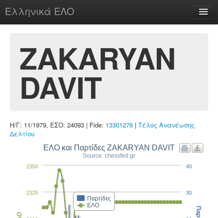
Ελληνικά ΕΛΟ
Περί
ZAKARYAN
DAVIT
chesstu.be @ discord
Login
Η/Γ: 11/1979, ΕΣΟ: 24093 | Fide:
13301276
|
Τέλος Ανανέωσης
Δελτίου
ΕΛΟ και Παρτίδες ZAKARYAN DAVIT
Source: chessfed.gr
2350
40
2325
30
Παρτίδες
ΕΛΟ