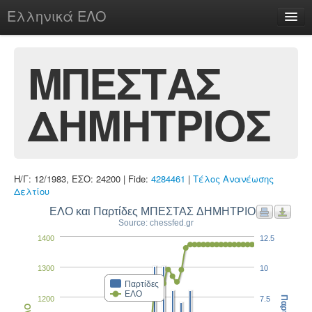
Ελληνικά ΕΛΟ
Περί
ΜΠΕΣΤΑΣ
ΔΗΜΗΤΡΙΟΣ
chesstu.be @ discord
Login
Η/Γ: 12/1983, ΕΣΟ: 24200 | Fide:
4284461
|
Τέλος Ανανέωσης
Δελτίου
ΕΛΟ και Παρτίδες ΜΠΕΣΤΑΣ ΔΗΜΗΤΡΙΟΣ
Source: chessfed.gr
1400
12.5
1300
10
Παρτίδες
ΕΛΟ
1200
7.5