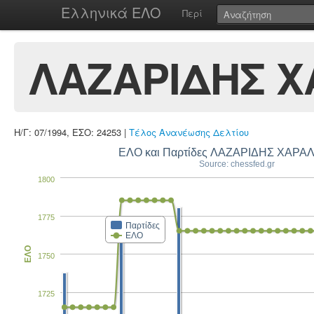
Ελληνικά ΕΛΟ
Περί
ΛΑΖΑΡΙΔΗΣ 
Η/Γ: 07/1994, ΕΣΟ: 24253 |
Τέλος Ανανέωσης Δελτίου
ΕΛΟ και Παρτίδες ΛΑΖΑΡΙΔΗΣ ΧΑΡ
Source: chessfed.gr
1800
1775
Παρτίδες
ΕΛΟ
ΕΛΟ
1750
1725