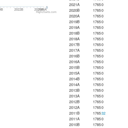
2021A
1765
0
0
2020B
1765
0
9B
2022B
2025B
2026A
Highcharts.com
2020A
1765
0
2019B
1765
0
2019A
1765
0
2018B
1765
0
2018A
1765
0
2017B
1765
0
2017A
1765
0
2016B
1765
0
2016A
1765
0
2015B
1765
0
2015A
1765
0
2014B
1765
0
2014A
1765
0
2013B
1765
0
2013A
1765
0
2012B
1765
0
2012A
1765
0
2011B
1765
32
2011A
1785
0
2010B
1785
0