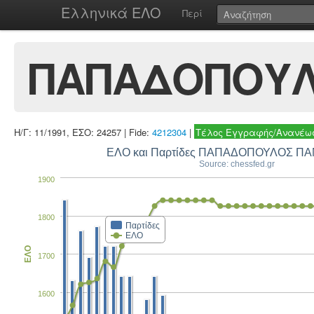
Ελληνικά ΕΛΟ
Περί
ΠΑΠΑΔΟΠΟΥΛ
Η/Γ: 11/1991, ΕΣΟ: 24257 | Fide:
4212304
|
Τέλος Εγγραφής/Ανανέωσ
ΕΛΟ και Παρτίδες ΠΑΠΑΔΟΠΟΥΛΟΣ Π
Source: chessfed.gr
1900
1800
Παρτίδες
ΕΛΟ
ΕΛΟ
1700
1600