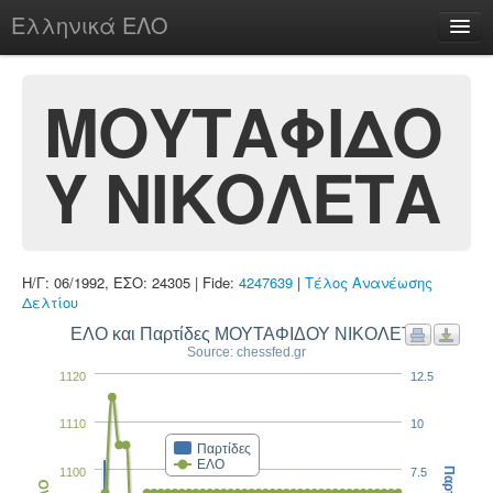
Ελληνικά ΕΛΟ
Περί
ΜΟΥΤΑΦΙΔΟ
Υ ΝΙΚΟΛΕΤΑ
chesstu.be @ discord
Login
Η/Γ: 06/1992, ΕΣΟ: 24305 | Fide:
4247639
|
Τέλος Ανανέωσης
Δελτίου
ΕΛΟ και Παρτίδες ΜΟΥΤΑΦΙΔΟΥ ΝΙΚΟΛΕΤΑ
Source: chessfed.gr
1120
12.5
1110
10
Παρτίδες
ΕΛΟ
1100
7.5