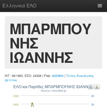
Ελληνικά ΕΛΟ
Περί
ΜΠΑΡΜΠΟΥ
ΝΗΣ
chesstu.be @ discord
Login
ΙΩΑΝΝΗΣ
Η/Γ: 06/1993, ΕΣΟ: 24328 | Fide:
4220854
|
Τέλος Ανανέωσης
Δελτίου
ΕΛΟ και Παρτίδες ΜΠΑΡΜΠΟΥΝΗΣ ΙΩΑΝΝΗΣ
Source: chessfed.gr
1500
60
1400
50