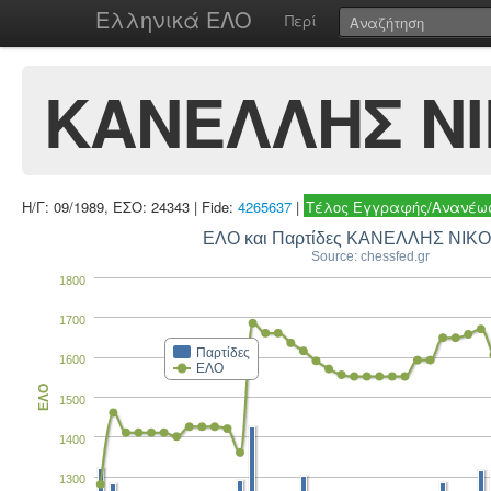
Ελληνικά ΕΛΟ
Περί
ΚΑΝΕΛΛΗΣ Ν
Η/Γ: 09/1989, ΕΣΟ: 24343 | Fide:
4265637
|
Τέλος Εγγραφής/Ανανέωσ
ΕΛΟ και Παρτίδες ΚΑΝΕΛΛΗΣ ΝΙΚ
Source: chessfed.gr
1800
1700
Παρτίδες
1600
ΕΛΟ
ΕΛΟ
1500
1400
1300