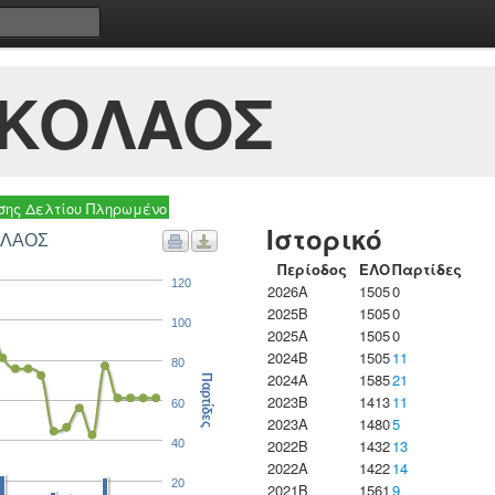
ΙΚΟΛΑΟΣ
ης Δελτίου Πληρωμένο
Ιστορικό
ΟΛΑΟΣ
Περίοδος
ΕΛΟ
Παρτίδες
120
2026A
1505
0
2025B
1505
0
100
2025A
1505
0
2024B
1505
11
80
2024A
1585
21
Παρτίδες
2023B
1413
11
60
2023Α
1480
5
2022B
1432
13
40
2022A
1422
14
20
2021B
1561
9