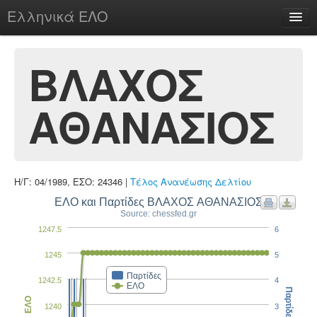
Ελληνικά ΕΛΟ
Περί
ΒΛΑΧΟΣ
ΑΘΑΝΑΣΙΟΣ
chesstu.be @ discord
Login
Η/Γ: 04/1989, ΕΣΟ: 24346 |
Τέλος Ανανέωσης Δελτίου
ΕΛΟ και Παρτίδες ΒΛΑΧΟΣ ΑΘΑΝΑΣΙΟΣ
Source: chessfed.gr
1247.5
6
1245
5
Παρτίδες
1242.5
4
ΕΛΟ
Παρτίδες
ΕΛΟ
1240
3