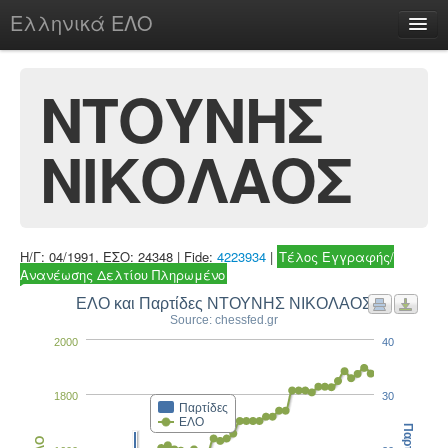
Ελληνικά ΕΛΟ
Περί
ΝΤΟΥΝΗΣ
ΝΙΚΟΛΑΟΣ
chesstu.be @ discord
Login
Η/Γ: 04/1991, ΕΣΟ: 24348 | Fide:
4223934
|
Τέλος Εγγραφής/
Ανανέωσης Δελτίου Πληρωμένο
ΕΛΟ και Παρτίδες ΝΤΟΥΝΗΣ ΝΙΚΟΛΑΟΣ
Source: chessfed.gr
2000
40
1800
30
Παρτίδες
ΕΛΟ