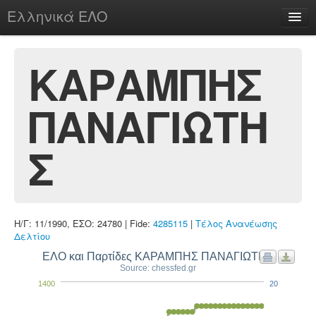
Ελληνικά ΕΛΟ
Περί
ΚΑΡΑΜΠΗΣ
ΠΑΝΑΓΙΩΤΗ
chesstu.be @ discord
Login
Σ
Η/Γ: 11/1990, ΕΣΟ: 24780 | Fide:
4285115
|
Τέλος Ανανέωσης
Δελτίου
ΕΛΟ και Παρτίδες ΚΑΡΑΜΠΗΣ ΠΑΝΑΓΙΩΤΗΣ
Source: chessfed.gr
1400
20