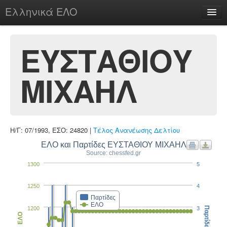
Ελληνικά ΕΛΟ
Περί
ΕΥΣΤΑΘΙΟΥ
ΜΙΧΑΗΛ
chesstu.be @ discord
Login
Η/Γ: 07/1993, ΕΣΟ: 24820 |
Τέλος Ανανέωσης Δελτίου
ΕΛΟ και Παρτίδες ΕΥΣΤΑΘΙΟΥ ΜΙΧΑΗΛ
Source: chessfed.gr
1300
5
1250
4
Παρτίδες
ΕΛΟ
1200
3
Παρτίδες
ΕΛΟ