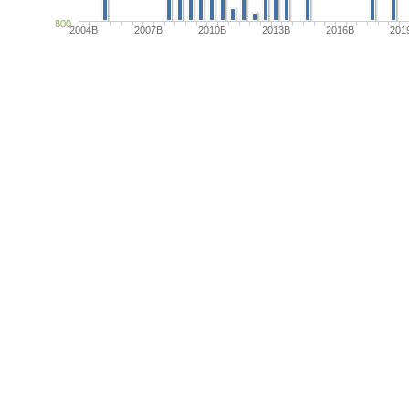
800
2004B
2007B
2010B
2013B
2016B
201