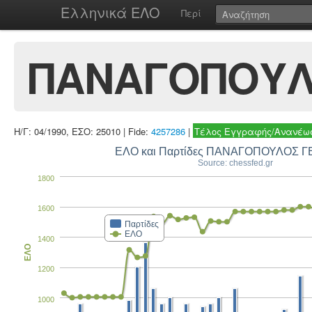
Ελληνικά ΕΛΟ
Περί
ΠΑΝΑΓΟΠΟΥΛ
Η/Γ: 04/1990, ΕΣΟ: 25010 | Fide:
4257286
|
Τέλος Εγγραφής/Ανανέωσ
ΕΛΟ και Παρτίδες ΠΑΝΑΓΟΠΟΥΛΟΣ Γ
Source: chessfed.gr
1800
1600
Παρτίδες
ΕΛΟ
1400
ΕΛΟ
1200
1000