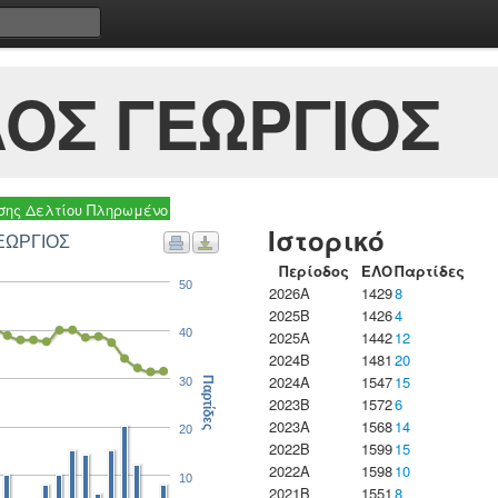
ΟΣ ΓΕΩΡΓΙΟΣ
ης Δελτίου Πληρωμένο
Ιστορικό
ΕΩΡΓΙΟΣ
Περίοδος
ΕΛΟ
Παρτίδες
50
2026A
1429
8
2025B
1426
4
40
2025A
1442
12
2024B
1481
20
2024A
1547
15
30
Παρτίδες
2023B
1572
6
2023Α
1568
14
20
2022B
1599
15
2022A
1598
10
10
2021B
1551
8