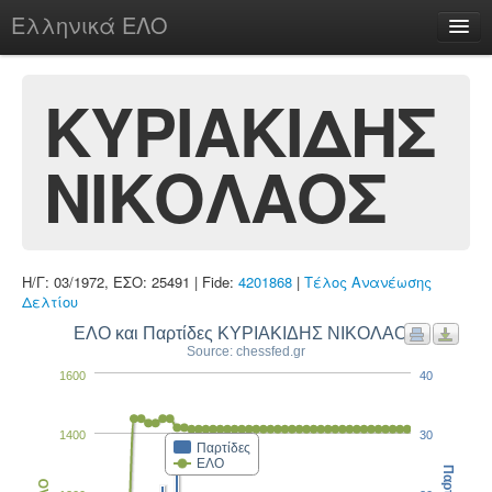
Ελληνικά ΕΛΟ
Περί
ΚΥΡΙΑΚΙΔΗΣ
ΝΙΚΟΛΑΟΣ
chesstu.be @ discord
Login
Η/Γ: 03/1972, ΕΣΟ: 25491 | Fide:
4201868
|
Τέλος Ανανέωσης
Δελτίου
ΕΛΟ και Παρτίδες ΚΥΡΙΑΚΙΔΗΣ ΝΙΚΟΛΑΟΣ
Source: chessfed.gr
1600
40
1400
30
Παρτίδες
ΕΛΟ