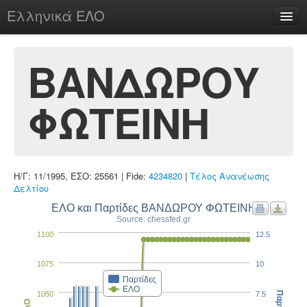
Ελληνικά ΕΛΟ
Περί
ΒΑΝΔΩΡΟΥ
ΦΩΤΕΙΝΗ
chesstu.be @ discord
Login
Η/Γ: 11/1995, ΕΣΟ: 25561 | Fide:
4234820
|
Τέλος Ανανέωσης
Δελτίου
ΕΛΟ και Παρτίδες ΒΑΝΔΩΡΟΥ ΦΩΤΕΙΝΗ
Source: chessfed.gr
1100
12.5
1075
10
Παρτίδες
ΕΛΟ
1050
7.5