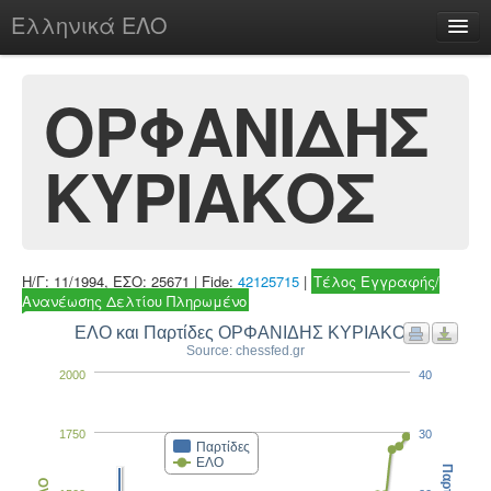
Ελληνικά ΕΛΟ
Περί
ΟΡΦΑΝΙΔΗΣ
ΚΥΡΙΑΚΟΣ
chesstu.be @ discord
Login
Η/Γ: 11/1994, ΕΣΟ: 25671 | Fide:
42125715
|
Τέλος Εγγραφής/
Ανανέωσης Δελτίου Πληρωμένο
ΕΛΟ και Παρτίδες ΟΡΦΑΝΙΔΗΣ ΚΥΡΙΑΚΟΣ
Source: chessfed.gr
2000
40
1750
30
Παρτίδες
ΕΛΟ