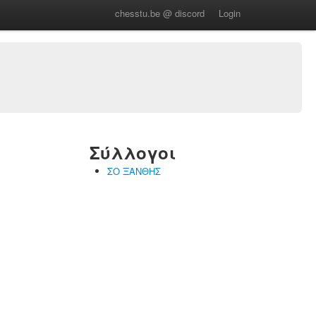
chesstu.be @ discord
Login
Σύλλογοι
ΣΟ ΞΑΝΘΗΣ