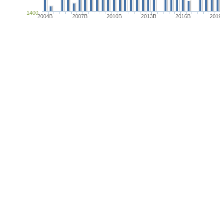
1400
2004B
2007B
2010B
2013B
2016B
201