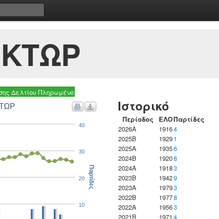
ΙΚΤΩΡ
ης Δελτίου Πληρωμένο
Ιστορικό
ΚΤΩΡ
Περίοδος
ΕΛΟ
Παρτίδες
40
2026A
1916
4
2025B
1929
1
2025A
1935
6
30
2024B
1920
8
2024A
1918
3
Παρτίδες
2023B
1942
9
20
2023Α
1979
3
2022B
1977
8
10
2022A
1956
3
2021B
1971
4