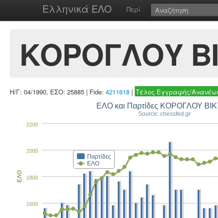
Ελληνικά ΕΛΟ
Περί
ΚΟΡΟΓΛΟΥ Β
Η/Γ: 04/1990, ΕΣΟ: 25885 | Fide:
4211618
|
Τέλος Εγγραφής/Ανανέωσ
ΕΛΟ και Παρτίδες ΚΟΡΟΓΛΟΥ ΒΙ
Source: chessfed.gr
2200
2000
Παρτίδες
ΕΛΟ
ΕΛΟ
1800
1600