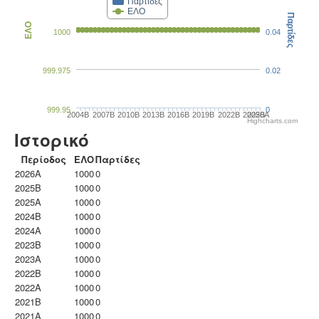
Παρτίδες
ΕΛΟ
Παρτίδες
ΕΛΟ
1000
0.04
999.975
0.02
999.95
0
2004B
2007B
2010B
2013B
2016B
2019B
2022B
2025B
2026A
Highcharts.com
Ιστορικό
Περίοδος
ΕΛΟ
Παρτίδες
2026A
1000
0
2025B
1000
0
2025A
1000
0
2024B
1000
0
2024A
1000
0
2023B
1000
0
2023Α
1000
0
2022B
1000
0
2022A
1000
0
2021B
1000
0
2021A
1000
0