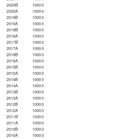
2020B
1000
0
2020A
1000
0
2019B
1000
0
2019A
1000
0
2018B
1000
0
2018A
1000
0
2017B
1000
0
2017A
1000
0
2016B
1000
0
2016A
1000
0
2015B
1000
0
2015A
1000
0
2014B
1000
0
2014A
1000
0
2013B
1000
0
2013A
1000
0
2012B
1000
0
2012A
1000
0
2011B
1000
0
2011A
1000
0
2010B
1000
0
2010A
1000
0