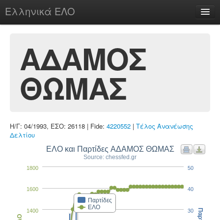
Ελληνικά ΕΛΟ
Περί
ΑΔΑΜΟΣ
ΘΩΜΑΣ
chesstu.be @ discord
Login
Η/Γ: 04/1993, ΕΣΟ: 26118 | Fide:
4220552
|
Τέλος Ανανέωσης
Δελτίου
ΕΛΟ και Παρτίδες ΑΔΑΜΟΣ ΘΩΜΑΣ
Source: chessfed.gr
1800
50
1600
40
Παρτίδες
ΕΛΟ
1400
30