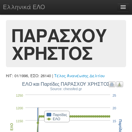
Ελληνικά ΕΛΟ
Περί
ΠΑΡΑΣΧΟΥ
ΧΡΗΣΤΟΣ
chesstu.be @ discord
Login
Η/Γ: 01/1996, ΕΣΟ: 26140 |
Τέλος Ανανέωσης Δελτίου
ΕΛΟ και Παρτίδες ΠΑΡΑΣΧΟΥ ΧΡΗΣΤΟΣ
Source: chessfed.gr
1250
25
1200
20
Παρτίδες
ΕΛΟ
1150
15
Παρτίδες
ΕΛΟ