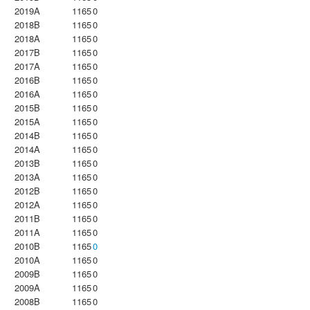
2019A
1165
0
2018B
1165
0
2018A
1165
0
2017B
1165
0
2017A
1165
0
2016B
1165
0
2016A
1165
0
2015B
1165
0
2015A
1165
0
2014B
1165
0
2014A
1165
0
2013B
1165
0
2013A
1165
0
2012B
1165
0
2012A
1165
0
2011B
1165
0
2011A
1165
0
2010B
1165
0
2010A
1165
0
2009B
1165
0
2009A
1165
0
2008B
1165
0