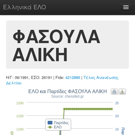
Ελληνικά ΕΛΟ
Περί
ΦΑΣΟΥΛΑ
ΑΛΙΚΗ
chesstu.be @ discord
Login
Η/Γ: 06/1991, ΕΣΟ: 26191 | Fide:
4212886
|
Τέλος Ανανέωσης
Δελτίου
ΕΛΟ και Παρτίδες ΦΑΣΟΥΛΑ ΑΛΙΚΗ
Source: chessfed.gr
1200
25
1150
20
Παρτίδες
ΕΛΟ
1100
15