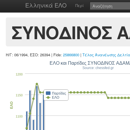
Ελληνικά ΕΛΟ
Περί
ΣΥΝΟΔΙΝΟΣ 
Η/Γ: 06/1994, ΕΣΟ: 26394 | Fide:
25866800
|
Τέλος Ανανέωσης Δελτίο
ΕΛΟ και Παρτίδες ΣΥΝΟΔΙΝΟΣ ΑΔΑ
Source: chessfed.gr
1200
Παρτίδες
1150
ΕΛΟ
ΕΛΟ
1100