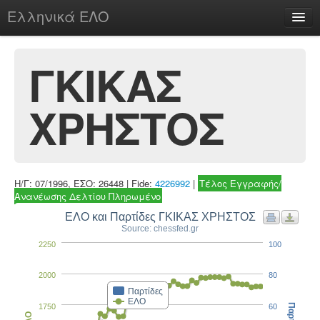
Ελληνικά ΕΛΟ
Περί
ΓΚΙΚΑΣ
ΧΡΗΣΤΟΣ
chesstu.be @ discord
Login
Η/Γ: 07/1996, ΕΣΟ: 26448 | Fide:
4226992
|
Τέλος Εγγραφής/
Ανανέωσης Δελτίου Πληρωμένο
ΕΛΟ και Παρτίδες ΓΚΙΚΑΣ ΧΡΗΣΤΟΣ
Source: chessfed.gr
2250
100
2000
80
Παρτίδες
ΕΛΟ
1750
60