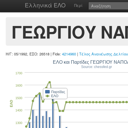
Ελληνικά ΕΛΟ
Περί
ΓΕΩΡΓΙΟΥ Ν
Η/Γ: 05/1992, ΕΣΟ: 26518 | Fide:
4214960
|
Τέλος Ανανέωσης Δελτίου
ΕΛΟ και Παρτίδες ΓΕΩΡΓΙΟΥ ΝΑΠ
Source: chessfed.gr
1700
1600
Παρτίδες
ΕΛΟ
1500
ΕΛΟ
1400
1300