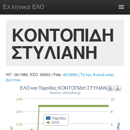
Ελληνικά ΕΛΟ
Περί
ΚΟΝΤΟΠΙΔH
ΣΤΥΛΙΑΝΗ
chesstu.be @ discord
Login
Η/Γ: 06/1989, ΕΣΟ: 26553 | Fide:
4213050
|
Τέλος Ανανέωσης
Δελτίου
ΕΛΟ και Παρτίδες ΚΟΝΤΟΠΙΔH ΣΤΥΛΙΑΝΗ
Source: chessfed.gr
1300
10
1250
8
Παρτίδες
ΕΛΟ
1200
6