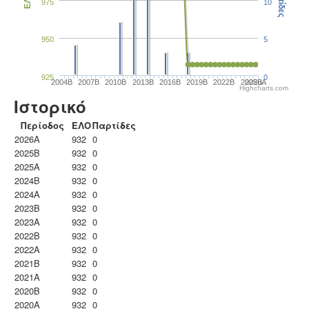
Παρτίδες
ΕΛΟ
975
10
950
5
925
0
2004B
2007B
2010B
2013B
2016B
2019B
2022B
2025B
2026A
Highcharts.com
Ιστορικό
Περίοδος
ΕΛΟ
Παρτίδες
2026A
932
0
2025B
932
0
2025A
932
0
2024B
932
0
2024A
932
0
2023B
932
0
2023Α
932
0
2022B
932
0
2022A
932
0
2021B
932
0
2021A
932
0
2020B
932
0
2020A
932
0