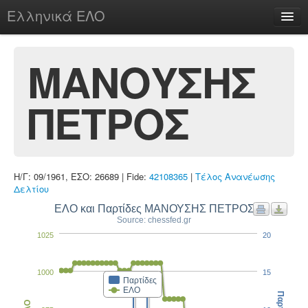
Ελληνικά ΕΛΟ
Περί
ΜΑΝΟΥΣΗΣ
ΠΕΤΡΟΣ
chesstu.be @ discord
Login
Η/Γ: 09/1961, ΕΣΟ: 26689 | Fide:
42108365
|
Τέλος Ανανέωσης
Δελτίου
ΕΛΟ και Παρτίδες ΜΑΝΟΥΣΗΣ ΠΕΤΡΟΣ
Source: chessfed.gr
1025
20
1000
15
Παρτίδες
ΕΛΟ