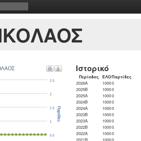
ΝΙΚΟΛΑΟΣ
Ιστορικό
ΚΟΛΑΟΣ
Περίοδος
ΕΛΟ
Παρτίδες
2.5
2026A
1000
0
2025B
1000
0
2
2025A
1000
0
2024B
1000
0
2024A
1000
0
1.5
Παρτίδες
2023B
1000
0
2023Α
1000
0
1
2022B
1000
0
2022A
1000
0
0.5
2021B
1000
0