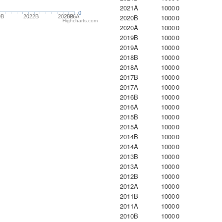
2021A
1000
0
0
2020B
1000
0
9B
2022B
2025B
2026A
Highcharts.com
2020A
1000
0
2019B
1000
0
2019A
1000
0
2018B
1000
0
2018A
1000
0
2017B
1000
0
2017A
1000
0
2016B
1000
0
2016A
1000
0
2015B
1000
0
2015A
1000
0
2014B
1000
0
2014A
1000
0
2013B
1000
0
2013A
1000
0
2012B
1000
0
2012A
1000
0
2011B
1000
0
2011A
1000
0
2010B
1000
0