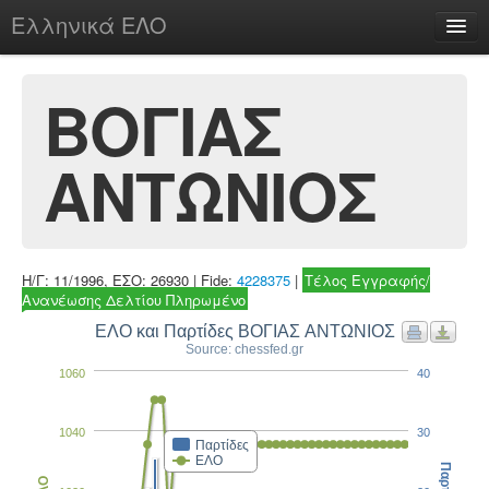
Ελληνικά ΕΛΟ
Περί
ΒΟΓΙΑΣ
ΑΝΤΩΝΙΟΣ
chesstu.be @ discord
Login
Η/Γ: 11/1996, ΕΣΟ: 26930 | Fide:
4228375
|
Τέλος Εγγραφής/
Ανανέωσης Δελτίου Πληρωμένο
ΕΛΟ και Παρτίδες ΒΟΓΙΑΣ ΑΝΤΩΝΙΟΣ
Source: chessfed.gr
1060
40
1040
30
Παρτίδες
ΕΛΟ