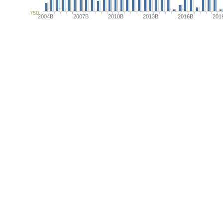
750
2004B
2007B
2010B
2013B
2016B
201