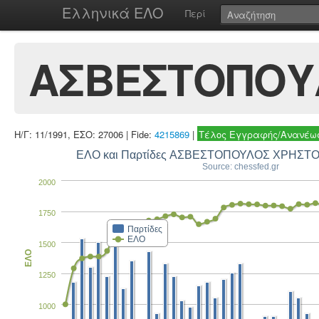
Ελληνικά ΕΛΟ
Περί
ΑΣΒΕΣΤΟΠΟΥ
Η/Γ: 11/1991, ΕΣΟ: 27006 | Fide:
4215869
|
Τέλος Εγγραφής/Ανανέωσ
ΕΛΟ και Παρτίδες ΑΣΒΕΣΤΟΠΟΥΛΟΣ ΧΡΗΣΤ
Source: chessfed.gr
2000
1750
Παρτίδες
ΕΛΟ
1500
ΕΛΟ
1250
1000