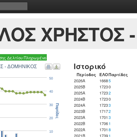
ΛΟΣ ΧΡΗΣΤΟΣ -
ης Δελτίου Πληρωμένο
Ιστορικό
ΟΣ - ΔΟΜΗΝΙΚΟΣ
Περίοδος
ΕΛΟ
Παρτίδες
50
2026A
1668
5
2025B
1723
0
40
2025A
1723
2
2024B
1723
0
2024A
1723
3
30
Παρτίδες
2023B
1717
2
2023Α
1701
3
20
2022B
1706
1
2022A
1701
8
10
2021B
1739
1