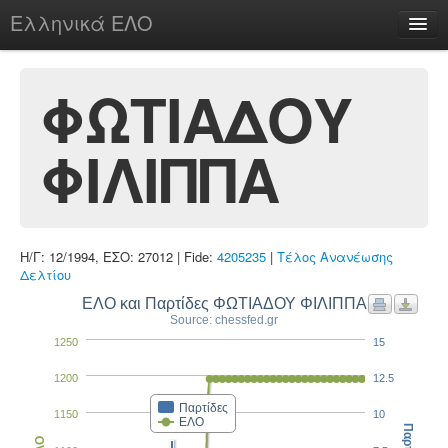
Ελληνικά ΕΛΟ
Περί
ΦΩΤΙΑΔΟΥ
ΦΙΛΙΠΠΑ
chesstu.be @ discord
Login
Η/Γ: 12/1994, ΕΣΟ: 27012 | Fide:
4205235
|
Τέλος Ανανέωσης
Δελτίου
ΕΛΟ και Παρτίδες ΦΩΤΙΑΔΟΥ ΦΙΛΙΠΠΑ
Source: chessfed.gr
1250
15
1200
12.5
Παρτίδες
1150
10
ΕΛΟ