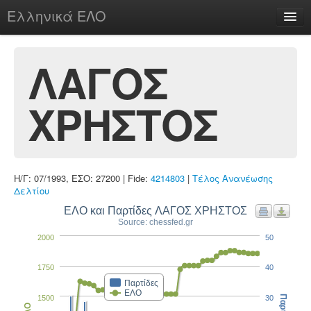
Ελληνικά ΕΛΟ
Περί
ΛΑΓΟΣ
ΧΡΗΣΤΟΣ
chesstu.be @ discord
Login
Η/Γ: 07/1993, ΕΣΟ: 27200 | Fide:
4214803
|
Τέλος Ανανέωσης
Δελτίου
ΕΛΟ και Παρτίδες ΛΑΓΟΣ ΧΡΗΣΤΟΣ
Source: chessfed.gr
2000
50
1750
40
Παρτίδες
ΕΛΟ
1500
30