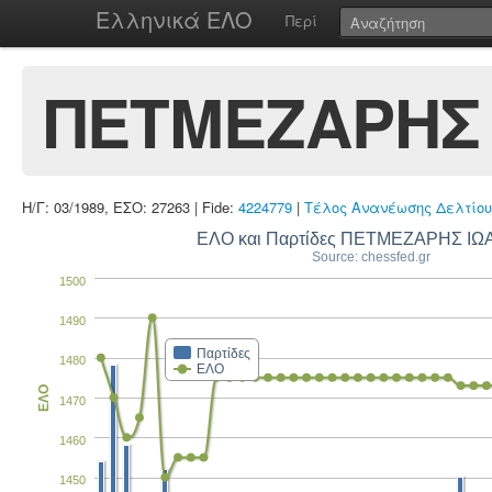
Ελληνικά ΕΛΟ
Περί
ΠΕΤΜΕΖΑΡΗΣ
Η/Γ: 03/1989, ΕΣΟ: 27263 | Fide:
4224779
|
Τέλος Ανανέωσης Δελτίου
ΕΛΟ και Παρτίδες ΠΕΤΜΕΖΑΡΗΣ Ι
Source: chessfed.gr
1500
1490
Παρτίδες
1480
ΕΛΟ
ΕΛΟ
1470
1460
1450